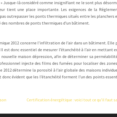
 » Jusque-là considéré comme insignifiant ne le sont plus désorma
leur tient une place importante. Les exigences de la Régleme
pas outrepasser les ponts thermiques situés entre les planchers 
ité des nombres de ponts thermiques d’un bâtiment.
que 2012 concerne l’infiltration de l’air dans un bâtiment. Elle 
 Il est donc essentiel de mesurer l’étanchéité à l’air en mettant e
la nouvelle maison dépression, afin de déterminer sa perméabilité 
rofessionnel injecte des films des fumées pour localiser des zones
2012 détermine la porosité à l’air globale des maisons individue
st donc évident que les l’étanchéité forment l’un des points essent
ison
Certification énergétique : voici tout ce qu’il faut s